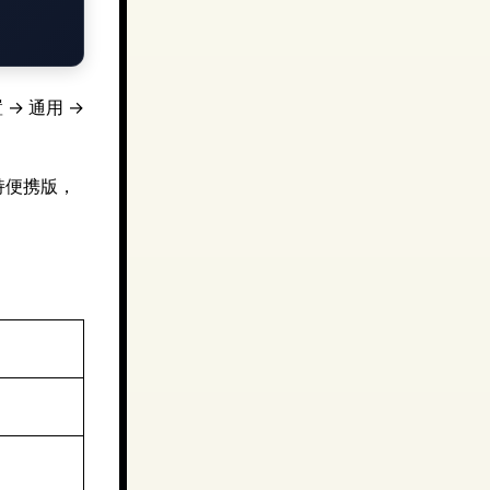
→ 通用 →
持便携版，