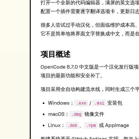
打开一个全新的代码编辑器，满屏的英文选
配置一个插件需要逐字翻译选项卡，更新日
很多人尝试过手动汉化，但面临维护成本高、版
它不是简单地将界面文字替换成中文，而是
项目概述
OpenCode 8.7.0 中文版是一个汉化发
项目的最新功能和安全补丁。
项目采用全自动构建流水线，同时生成三个
Windows：
/
安装包
.exe
.msi
macOS：
镜像文件
.dmg
Linux：
、
或 AppImage
.deb
.rpm
构建系统基于 GitHub Actions 