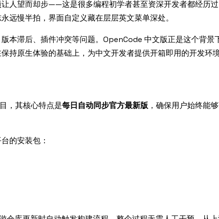
项让人望而却步——这是很多编程初学者甚至资深开发者都经历过
志永远慢半拍，界面自定义藏在层层英文菜单深处。
本滞后、插件冲突等问题。OpenCode 中文版正是这个背景
在保持原生体验的基础上，为中文开发者提供开箱即用的开发环
行版项目，其核心特点是
每日自动同步官方最新版
，确保用户始终能够
平台的安装包：
实现，每次上游仓库更新时自动触发构建流程，整个过程无需人工干预。从