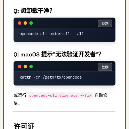
Q: 想卸载干净？
复制
复制
Q: macOS 提示"无法验证开发者"？
复制
复制
或运行
自动修
opencode-cli diagnose --fix
复。
许可证