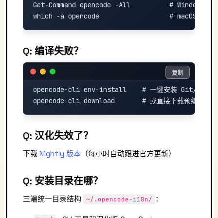
Get-Command opencode -All          # Windows
Q: 编译失败？
复制
复制
opencode-cli env-install    # 一键安装 Git/Node/B
Q: 汉化失效了？
下载
Nightly 版本
（每小时自动跟进官方更新）
Q: 安装目录在哪？
三端统一目录结构
：
~/.opencode-i18n/