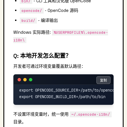
- CLI 工具和汉化版 OpenCode
bin/
- OpenCode 源码
opencode/
- 编译输出
build/
Windows 实际路径:
%USERPROFILE%\.opencode-
i18n\
Q: 本地开发怎么配置？
开发者可通过环境变量覆盖默认路径：
复制
复制
export OPENCODE_SOURCE_DIR=/path/to/opencode
不设置环境变量时，统一使用
~/.opencode-i18n/
目录。