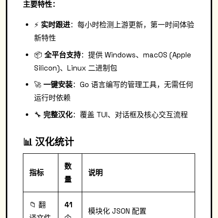
主要特性：
⚡️
实时跟进
：每小时检测上游更新，第一时间体验
新特性
📦
全平台支持
：提供 Windows、macOS (Apple
Silicon)、Linux 二进制包
🚀
一键安装
：Go 语言编写的管理工具，无需任何
运行时依赖
🔧
完整汉化
：覆盖 TUI、对话框及核心交互流程
📊 汉化统计
数
指标
说明
量
📁 翻
41
模块化 JSON 配置
译文件
个