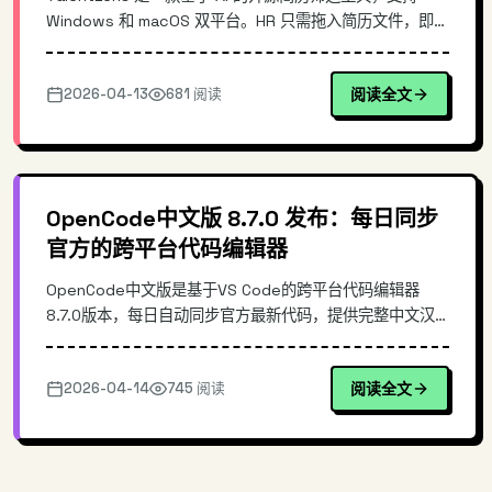
Windows 和 macOS 双平台。HR 只需拖入简历文件，即可
自动完成关键词提取、语义分析、智能打分和多候选排序。
本文深入解析其技术架构与实际使用体验，探讨开源方案在
2026-04-13
681 阅读
阅读全文
招聘场景中的实际价值。
OpenCode中文版 8.7.0 发布：每日同步
官方的跨平台代码编辑器
OpenCode中文版是基于VS Code的跨平台代码编辑器
8.7.0版本，每日自动同步官方最新代码，提供完整中文汉
化包。Windows、Mac、Linux三端开箱即用，无需手动配
置插件即可获得原生中文界面。相比传统VS Code+语言包
2026-04-14
745 阅读
阅读全文
方式，解决了更新滞后、配置繁琐等痛点，是中文开发者的
高效之选。