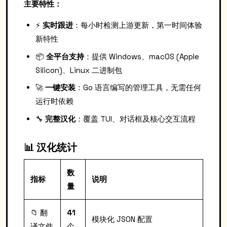
主要特性：
⚡️
实时跟进
：每小时检测上游更新，第一时间体验
新特性
📦
全平台支持
：提供 Windows、macOS (Apple
Silicon)、Linux 二进制包
🚀
一键安装
：Go 语言编写的管理工具，无需任何
运行时依赖
🔧
完整汉化
：覆盖 TUI、对话框及核心交互流程
📊 汉化统计
数
指标
说明
量
📁 翻
41
模块化 JSON 配置
译文件
个