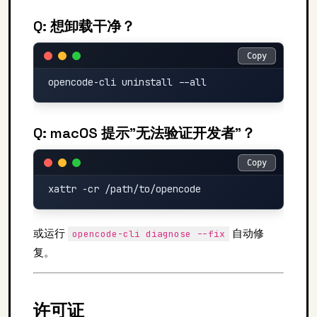
Q: 想卸载干净？
Copy
Copy
Q: macOS 提示"无法验证开发者"？
Copy
Copy
或运行
自动修
opencode-cli diagnose --fix
复。
许可证