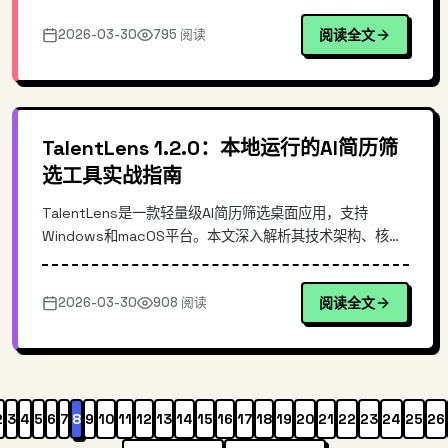
+ TypeScript 构建，无需安装 APP 直接通过浏览器访问即
2026-03-30
795 阅读
阅读全文
可与 AI 智能体实时交互。本文深入解析其技术架构、核心
实现原理及与同类工具的差异点，并提供实际部署示例。
TalentLens 1.2.0：本地运行的AI简历筛
选工具实战指南
TalentLens是一款轻量级AI简历筛选桌面应用，支持
Windows和macOS平台。本文深入解析其技术架构、核心
原理和实际使用方法，通过具体场景展示如何利用本地AI能
力高效完成简历筛选、评分排序等HR工作。包含完整的安
2026-03-30
908 阅读
阅读全文
装配置和使用示例代码，适合招聘HR和技术团队参考。
2
3
4
5
6
7
8
9
10
11
12
13
14
15
16
17
18
19
20
21
22
23
24
25
26