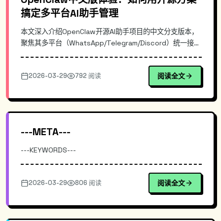
搞定多平台AI助手管理
本文深入介绍OpenClaw开源AI助手项目的中文分支版本，
聚焦其多平台（WhatsApp/Telegram/Discord）统一接入
架构、CLI与Dashboard双端设计理念，以及每小时同步上
游的版本更新策略。通过实际部署案例展示从安装到配置的
2026-03-29
792 阅读
阅读全文
全流程，帮助开发者快速搭建私有AI助手服务，摆脱单一平
台限制。适合需要管理多个社交渠道AI交互的技术团队和个
人开发者。
---META---
---KEYWORDS---
2026-03-29
806 阅读
阅读全文