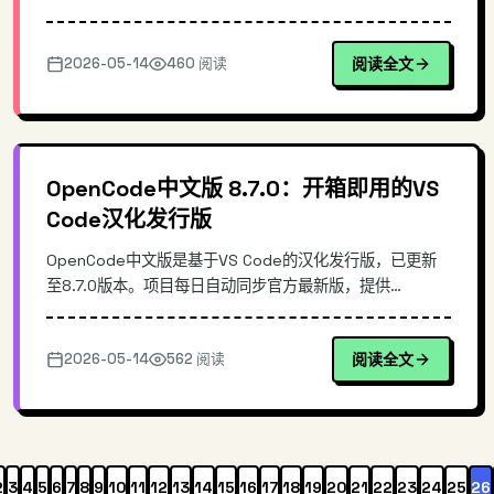
核心原理、Electron + React 架构设计，提供完整的安装
配置与实操示例。适合需要快速处理大量简历、提升招聘效
2026-05-14
460 阅读
阅读全文
率的 HR 和技术团队。
OpenCode中文版 8.7.0：开箱即用的VS
Code汉化发行版
OpenCode中文版是基于VS Code的汉化发行版，已更新
至8.7.0版本。项目每日自动同步官方最新版，提供
Windows/macOS/Linux三端自动化构建包。源码级集成方
案彻底解决中文字体渲染和界面乱码问题，无需手动配置，
2026-05-14
562 阅读
阅读全文
开箱即用。相比传统中文插件，版本同步速度更快，安装更
简单，跨平台一致性更好。
2
3
4
5
6
7
8
9
10
11
12
13
14
15
16
17
18
19
20
21
22
23
24
25
26