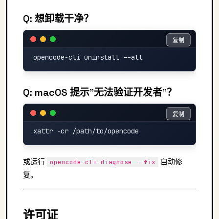
Q: 想卸载干净？
复制
复制
Q: macOS 提示"无法验证开发者"？
复制
复制
或运行
自动修
opencode-cli diagnose --fix
复。
许可证