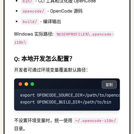
- CLI 工具和汉化版 OpenCode
bin/
- OpenCode 源码
opencode/
- 编译输出
build/
Windows 实际路径:
%USERPROFILE%\.opencode-
i18n\
Q: 本地开发怎么配置？
开发者可通过环境变量覆盖默认路径：
复制
复制
export OPENCODE_SOURCE_DIR=/path/to/opencode
不设置环境变量时，统一使用
~/.opencode-i18n/
目录。