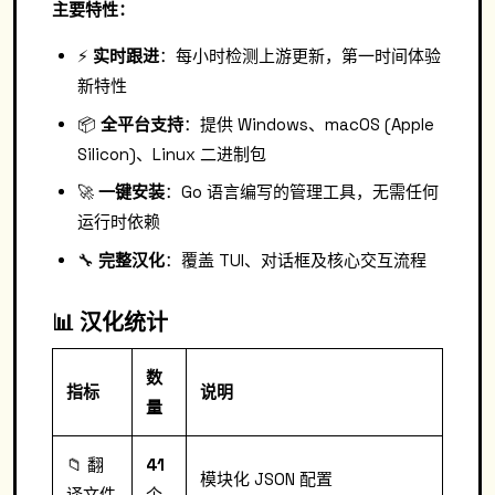
主要特性：
⚡️
实时跟进
：每小时检测上游更新，第一时间体验
新特性
📦
全平台支持
：提供 Windows、macOS (Apple
Silicon)、Linux 二进制包
🚀
一键安装
：Go 语言编写的管理工具，无需任何
运行时依赖
🔧
完整汉化
：覆盖 TUI、对话框及核心交互流程
📊 汉化统计
数
指标
说明
量
📁 翻
41
模块化 JSON 配置
译文件
个