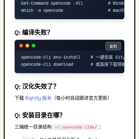
Get-Command opencode -All          # Windows
Q: 编译失败？
复制
复制
opencode-cli env-install    # 一键安装 Git/Node/B
Q: 汉化失效了？
下载
Nightly 版本
（每小时自动跟进官方更新）
Q: 安装目录在哪？
三端统一目录结构
：
~/.opencode-i18n/