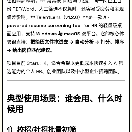
在招聘高峰期，HR 常常被“简历海”淹没：同一岗位上百
份 PDF/Word，人工筛选不仅耗时，还容易受疲劳和主观
偏差影响。**TalentLens（v1.2.0）**是一款
AI-
powered resume screening tool for HR
的轻量级桌
面应用，支持
Windows 与 macOS
双平台。它的核心体
验很直接：
把简历文件拖进去 → 自动分析 → 打分、排序
→ 给出岗位匹配建议
。
项目目前 Stars：4，适合希望以更低成本快速引入 AI 筛
选能力的个人 HR、创业团队以及中小型企业招聘团队。
典型使用场景：谁会用、什么时
候用
1）校招/社招批量初筛