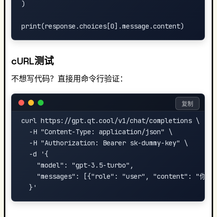
)

cURL测试
不想写代码？直接用命令行验证：
复制
curl https://gpt.qt.cool/v1/chat/completions \

  -H "Content-Type: application/json" \

  -H "Authorization: Bearer sk-dummy-key" \

  -d '{

    "model": "gpt-3.5-turbo",

    "messages": [{"role": "user", "content": "你好"}