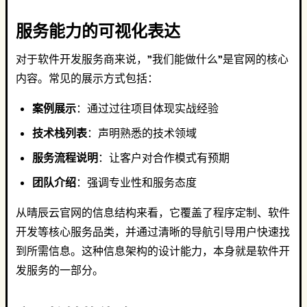
服务能力的可视化表达
对于软件开发服务商来说，"我们能做什么"是官网的核心
内容。常见的展示方式包括：
案例展示
：通过过往项目体现实战经验
技术栈列表
：声明熟悉的技术领域
服务流程说明
：让客户对合作模式有预期
团队介绍
：强调专业性和服务态度
从晴辰云官网的信息结构来看，它覆盖了程序定制、软件
开发等核心服务品类，并通过清晰的导航引导用户快速找
到所需信息。这种信息架构的设计能力，本身就是软件开
发服务的一部分。