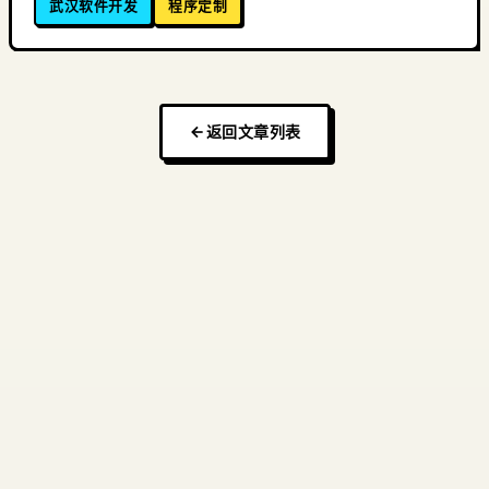
武汉软件开发
程序定制
返回文章列表