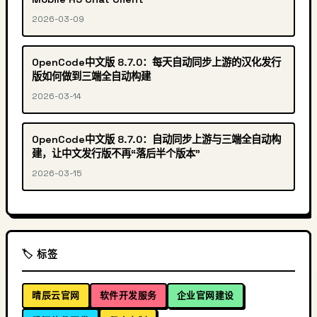
2026-03-09
OpenCode中文版 8.7.0：每天自动同步上游的汉化发行
版如何做到三端全自动构建
2026-03-14
OpenCode中文版 8.7.0：自动同步上游与三端全自动构
建，让中文发行版不再“落后半个版本”
2026-03-15
🏷️ 标签
晴辰云官网
软件开发服务
企业官网建设