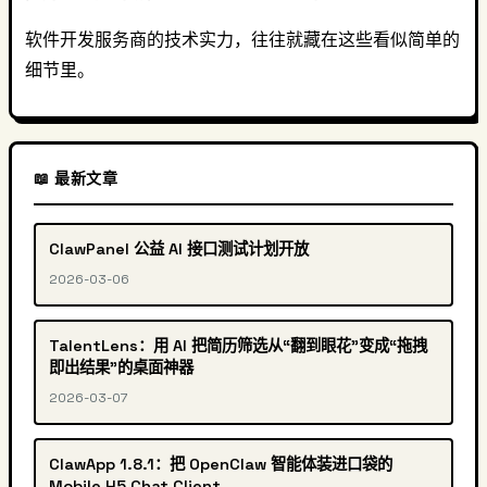
软件开发服务商的技术实力，往往就藏在这些看似简单的
细节里。
📖 最新文章
ClawPanel 公益 AI 接口测试计划开放
2026-03-06
TalentLens：用 AI 把简历筛选从“翻到眼花”变成“拖拽
即出结果”的桌面神器
2026-03-07
ClawApp 1.8.1：把 OpenClaw 智能体装进口袋的
Mobile H5 Chat Client