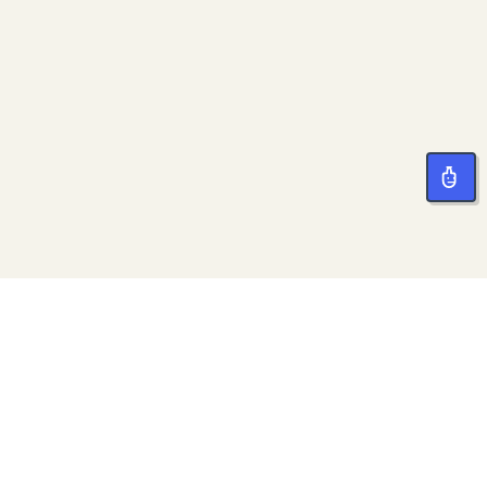
晴辰云
武汉晴辰天下网络科技有限公司 - 程序定制与软件开发服
务导航