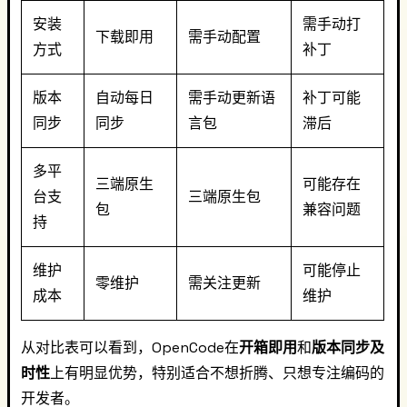
安装
需手动打
下载即用
需手动配置
方式
补丁
版本
自动每日
需手动更新语
补丁可能
同步
同步
言包
滞后
多平
三端原生
可能存在
台支
三端原生包
包
兼容问题
持
维护
可能停止
零维护
需关注更新
成本
维护
从对比表可以看到，OpenCode在
开箱即用
和
版本同步及
时性
上有明显优势，特别适合不想折腾、只想专注编码的
开发者。