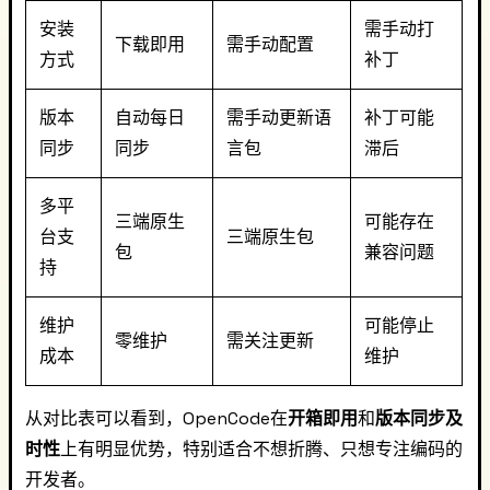
安装
需手动打
下载即用
需手动配置
方式
补丁
版本
自动每日
需手动更新语
补丁可能
同步
同步
言包
滞后
多平
三端原生
可能存在
台支
三端原生包
包
兼容问题
持
维护
可能停止
零维护
需关注更新
成本
维护
从对比表可以看到，OpenCode在
开箱即用
和
版本同步及
时性
上有明显优势，特别适合不想折腾、只想专注编码的
开发者。