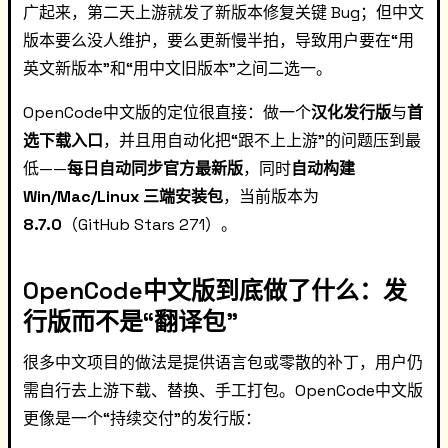
广起来，第二天上游就发了新版本修复关键 Bug；但中文
版本要么没人维护，要么更新慢半拍，导致用户要在“用
英文新版本”和“用中文旧版本”之间二选一。
OpenCode中文版的定位很直接：做一个
汉化发行版
与
首
选下载入口
，并且用自动化把“跟不上上游”的问题压到最
低——
每日自动同步官方最新版
，同时
自动构建
Win/Mac/Linux 三端安装包
，当前版本为
8.7.0
（GitHub Stars 271）。
OpenCode中文版到底做了什么：发
行版而不是“翻译包”
很多中文项目的做法是提供语言包或零散的补丁，用户仍
需自行去上游下载、替换、手工打包。OpenCode中文版
更像是一个“持续交付”的发行版：