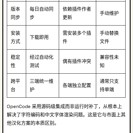
版本
每日自动同
依赖插件作者
手动维护
同步
步
更新
安装
需安装多个插
手动替换
下载即用
方式
件
文件
稳定
经过自动化
兼容性未
偶有插件冲突
性
测试
知
跨平
三端统一维
通常只支
各端独立配置
台
护
持单端
OpenCode 采用源码级集成而非运行时补丁，从根本上
解决了字符编码和中文字体渲染问题。这是它与市面上其
他汉化方案的本质区别。