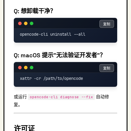
Q: 想卸载干净？
复制
复制
Q: macOS 提示"无法验证开发者"？
复制
复制
或运行
自动修
opencode-cli diagnose --fix
复。
许可证