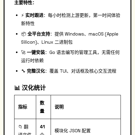
主要特性：
⚡️
实时跟进
：每小时检测上游更新，第一时间体验
新特性
📦
全平台支持
：提供 Windows、macOS (Apple
Silicon)、Linux 二进制包
🚀
一键安装
：Go 语言编写的管理工具，无需任何
运行时依赖
🔧
完整汉化
：覆盖 TUI、对话框及核心交互流程
📊 汉化统计
数
指标
说明
量
📁 翻
41
模块化 JSON 配置
译文件
个