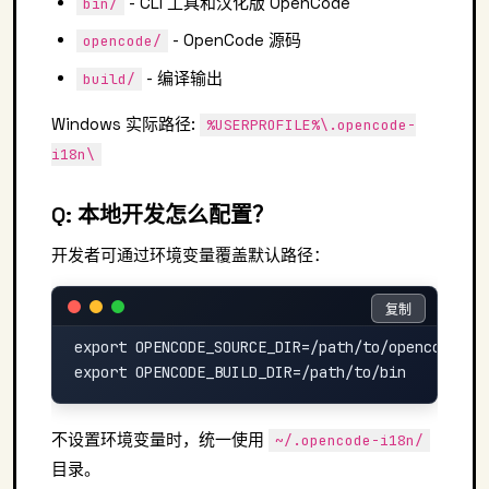
- CLI 工具和汉化版 OpenCode
bin/
- OpenCode 源码
opencode/
- 编译输出
build/
Windows 实际路径:
%USERPROFILE%\.opencode-
i18n\
Q: 本地开发怎么配置？
开发者可通过环境变量覆盖默认路径：
复制
复制
export OPENCODE_SOURCE_DIR=/path/to/opencode
不设置环境变量时，统一使用
~/.opencode-i18n/
目录。