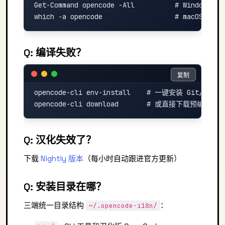
Get-Command opencode -All          # Windows
Q: 编译失败？
复制
复制
opencode-cli env-install    # 一键安装 Git/Node/B
Q: 汉化失效了？
下载
Nightly 版本
（每小时自动跟进官方更新）
Q: 安装目录在哪？
三端统一目录结构
：
~/.opencode-i18n/